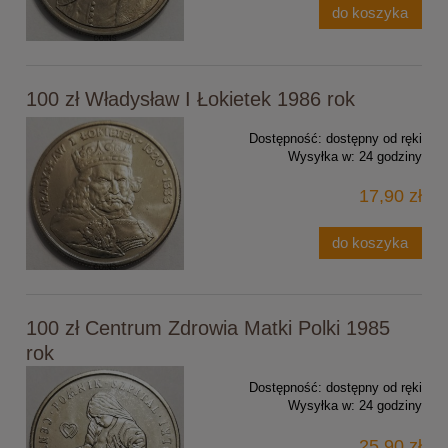
do koszyka
100 zł Władysław I Łokietek 1986 rok
Dostępność:
dostępny od ręki
Wysyłka w:
24 godziny
17,90 zł
do koszyka
100 zł Centrum Zdrowia Matki Polki 1985
rok
Dostępność:
dostępny od ręki
Wysyłka w:
24 godziny
25,90 zł