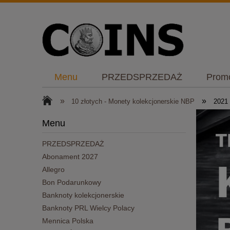
Menu
PRZEDSPRZEDAŻ
Prom
Bon Podarunkowy
Plany NBP
K
»
»
10 złotych - Monety kolekcjonerskie NBP
2021
Menu
PRZEDSPRZEDAŻ
Abonament 2027
Allegro
Bon Podarunkowy
Banknoty kolekcjonerskie
Banknoty PRL Wielcy Polacy
Mennica Polska