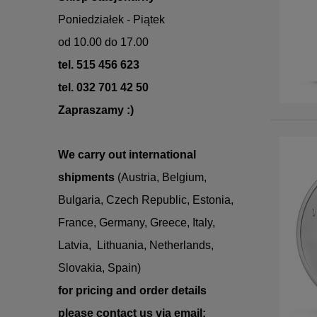
Poniedziałek - Piątek
od 10.00 do 17.00
tel. 515 456 623
tel. 032 701 42 50
Zapraszamy :)
We carry out international
shipments
(Austria, Belgium,
Bulgaria,
Czech Republic, Estonia,
France, Germany,
Greece, Italy,
Latvia, Lithuania,
Netherlands,
Slovakia, Spain
)
for
pricing
and
order
details
please
contact us
via
email: