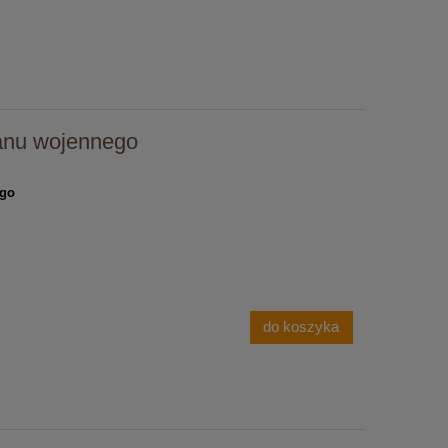
tanu wojennego
ego
do koszyka