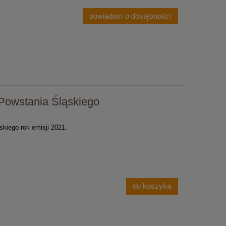
powiadom o dostępności
I Powstania Śląskiego
skiego rok emisji 2021.
do koszyka