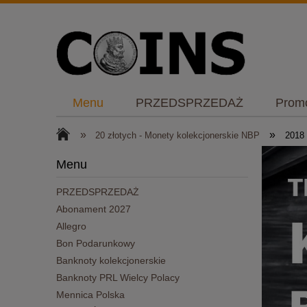
Menu
PRZEDSPRZEDAŻ
Prom
Bon Podarunkowy
Plany NBP
K
»
»
20 złotych - Monety kolekcjonerskie NBP
2018
Menu
PRZEDSPRZEDAŻ
Abonament 2027
Allegro
Bon Podarunkowy
Banknoty kolekcjonerskie
Banknoty PRL Wielcy Polacy
Mennica Polska