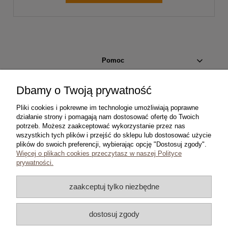
Pomoc
Moje konto
Dbamy o Twoją prywatność
Pliki cookies i pokrewne im technologie umożliwiają poprawne
Płatności i dostawa
działanie strony i pomagają nam dostosować ofertę do Twoich
potrzeb. Możesz zaakceptować wykorzystanie przez nas
wszystkich tych plików i przejść do sklepu lub dostosować użycie
Informacje
plików do swoich preferencji, wybierając opcję "Dostosuj zgody".
Więcej o plikach cookies przeczytasz w naszej Polityce
O nas
prywatności.
zaakceptuj tylko niezbędne
dostosuj zgody
Copyright © 2024 coins.com.pl