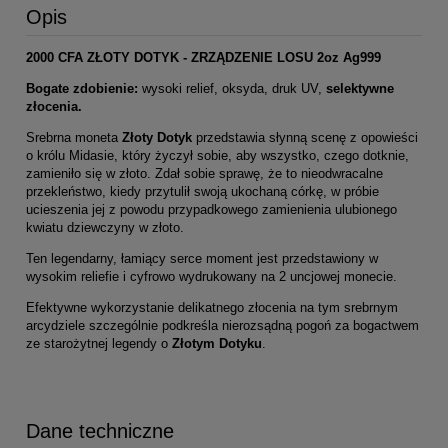
Opis
2000 CFA ZŁOTY DOTYK - ZRZĄDZENIE LOSU 2oz Ag999
Bogate zdobienie:
wysoki relief, oksyda, druk UV,
selektywne
złocenia.
Srebrna moneta
Złoty Dotyk
przedstawia słynną scenę z opowieści
o królu Midasie, który życzył sobie, aby wszystko, czego dotknie,
zamieniło się w złoto. Zdał sobie sprawę, że to nieodwracalne
przekleństwo, kiedy przytulił swoją ukochaną córkę, w próbie
ucieszenia jej z powodu przypadkowego zamienienia ulubionego
kwiatu dziewczyny w złoto.
Ten legendarny, łamiący serce moment jest przedstawiony w
wysokim reliefie i cyfrowo wydrukowany na 2 uncjowej monecie.
Efektywne wykorzystanie delikatnego złocenia na tym srebrnym
arcydziele szczególnie podkreśla nierozsądną pogoń za bogactwem
ze starożytnej legendy o
Złotym Dotyku
.
Dane techniczne