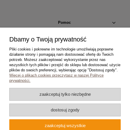
Pomoc
Moje konto
Dbamy o Twoją prywatność
Pliki cookies i pokrewne im technologie umożliwiają poprawne
Płatności i dostawa
działanie strony i pomagają nam dostosować ofertę do Twoich
potrzeb. Możesz zaakceptować wykorzystanie przez nas
wszystkich tych plików i przejść do sklepu lub dostosować użycie
Informacje
plików do swoich preferencji, wybierając opcję "Dostosuj zgody".
Więcej o plikach cookies przeczytasz w naszej Polityce
O nas
prywatności.
zaakceptuj tylko niezbędne
dostosuj zgody
Copyright © 2024 coins.com.pl
Wszelkie prawa zastrzeżone
zaakceptuj wszystkie