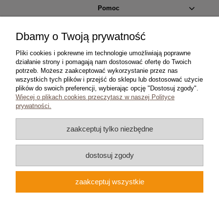
Pomoc
Moje konto
Dbamy o Twoją prywatność
Pliki cookies i pokrewne im technologie umożliwiają poprawne
Płatności i dostawa
działanie strony i pomagają nam dostosować ofertę do Twoich
potrzeb. Możesz zaakceptować wykorzystanie przez nas
wszystkich tych plików i przejść do sklepu lub dostosować użycie
Informacje
plików do swoich preferencji, wybierając opcję "Dostosuj zgody".
Więcej o plikach cookies przeczytasz w naszej Polityce
O nas
prywatności.
zaakceptuj tylko niezbędne
dostosuj zgody
Copyright © 2024 coins.com.pl
Wszelkie prawa zastrzeżone
zaakceptuj wszystkie
pokaż pełną wersję strony