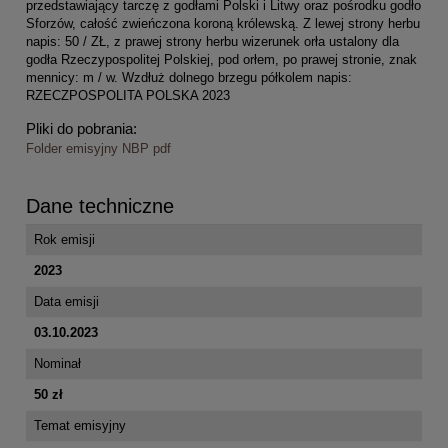
przedstawiający tarczę z godłami Polski i Litwy oraz pośrodku godło
Sforzów, całość zwieńczona koroną królewską. Z lewej strony herbu
napis: 50 / ZŁ, z prawej strony herbu wizerunek orła ustalony dla
godła Rzeczypospolitej Polskiej, pod orłem, po prawej stronie, znak
mennicy: m / w. Wzdłuż dolnego brzegu półkolem napis:
RZECZPOSPOLITA POLSKA 2023
Pliki do pobrania:
Folder emisyjny NBP pdf
Dane techniczne
Rok emisji
2023
Data emisji
03.10.2023
Nominał
50 zł
Temat emisyjny