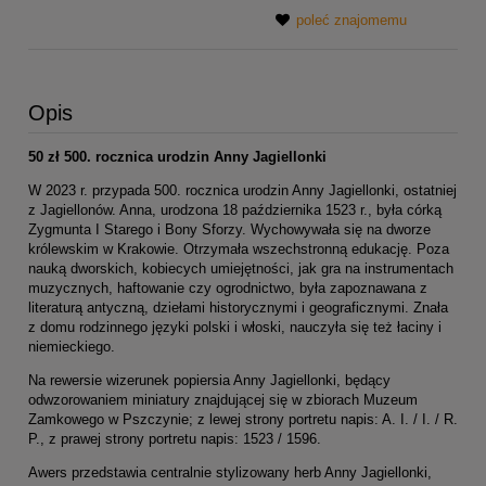
poleć znajomemu
Opis
50 zł 500. rocznica urodzin Anny Jagiellonki
W 2023 r. przypada 500. rocznica urodzin Anny Jagiellonki, ostatniej
z Jagiellonów. Anna, urodzona 18 października 1523 r., była córką
Zygmunta I Starego i Bony Sforzy. Wychowywała się na dworze
królewskim w Krakowie. Otrzymała wszechstronną edukację. Poza
nauką dworskich, kobiecych umiejętności, jak gra na instrumentach
muzycznych, haftowanie czy ogrodnictwo, była zapoznawana z
literaturą antyczną, dziełami historycznymi i geograficznymi. Znała
z domu rodzinnego języki polski i włoski, nauczyła się też łaciny i
niemieckiego.
Na rewersie wizerunek popiersia Anny Jagiellonki, będący
odwzorowaniem miniatury znajdującej się w zbiorach Muzeum
Zamkowego w Pszczynie; z lewej strony portretu napis: A. I. / I. / R.
P., z prawej strony portretu napis: 1523 / 1596.
Awers przedstawia centralnie stylizowany herb Anny Jagiellonki,