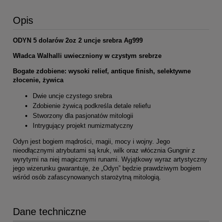
Opis
ODYN 5 dolarów 2oz 2 uncje srebra Ag999
Władca Walhalli uwieczniony w czystym srebrze
Bogate zdobiene: wysoki relief, antique finish, selektywne
złocenie, żywica
Dwie uncje czystego srebra
Zdobienie żywicą podkreśla detale reliefu
Stworzony dla pasjonatów mitologii
Intrygujący projekt numizmatyczny
Odyn jest bogiem mądrości, magii, mocy i wojny. Jego
nieodłącznymi atrybutami są kruk, wilk oraz włócznia Gungnir z
wyrytymi na niej magicznymi runami. Wyjątkowy wyraz artystyczny
jego wizerunku gwarantuje, że „Odyn” będzie prawdziwym bogiem
wśród osób zafascynowanych starożytną mitologią.
Dane techniczne