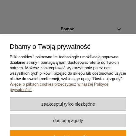
Pomoc
Moje konto
Dbamy o Twoją prywatność
Pliki cookies i pokrewne im technologie umożliwiają poprawne
Płatności i dostawa
działanie strony i pomagają nam dostosować ofertę do Twoich
potrzeb. Możesz zaakceptować wykorzystanie przez nas
wszystkich tych plików i przejść do sklepu lub dostosować użycie
Informacje
plików do swoich preferencji, wybierając opcję "Dostosuj zgody".
Więcej o plikach cookies przeczytasz w naszej Polityce
O nas
prywatności.
zaakceptuj tylko niezbędne
dostosuj zgody
Copyright © 2024 coins.com.pl
Wszelkie prawa zastrzeżone