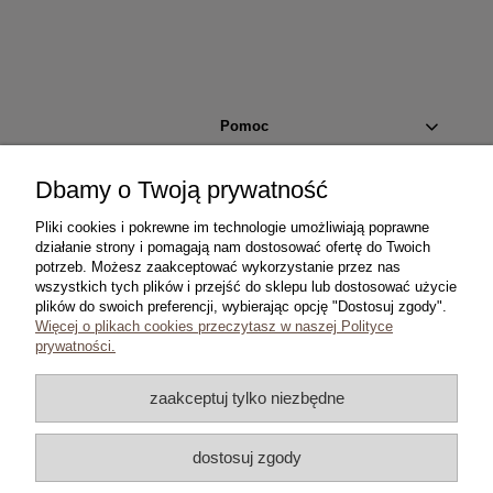
Pomoc
Moje konto
Dbamy o Twoją prywatność
Pliki cookies i pokrewne im technologie umożliwiają poprawne
Płatności i dostawa
działanie strony i pomagają nam dostosować ofertę do Twoich
potrzeb. Możesz zaakceptować wykorzystanie przez nas
wszystkich tych plików i przejść do sklepu lub dostosować użycie
Informacje
plików do swoich preferencji, wybierając opcję "Dostosuj zgody".
Więcej o plikach cookies przeczytasz w naszej Polityce
O nas
prywatności.
zaakceptuj tylko niezbędne
dostosuj zgody
Copyright © 2024 coins.com.pl