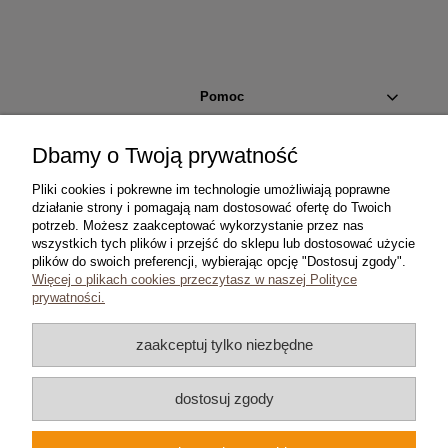
Pomoc
Moje konto
Dbamy o Twoją prywatność
Pliki cookies i pokrewne im technologie umożliwiają poprawne
Płatności i dostawa
działanie strony i pomagają nam dostosować ofertę do Twoich
potrzeb. Możesz zaakceptować wykorzystanie przez nas
wszystkich tych plików i przejść do sklepu lub dostosować użycie
Informacje
plików do swoich preferencji, wybierając opcję "Dostosuj zgody".
Więcej o plikach cookies przeczytasz w naszej Polityce
O nas
prywatności.
zaakceptuj tylko niezbędne
dostosuj zgody
Copyright © 2024 coins.com.pl
Wszelkie prawa zastrzeżone